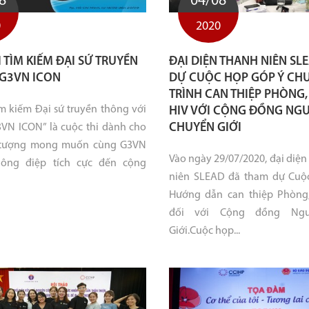
8
04/08
0
2020
 TÌM KIẾM ĐẠI SỨ TRUYỀN
ĐẠI DIỆN THANH NIÊN SL
 G3VN ICON
DỰ CUỘC HỌP GÓP Ý C
TRÌNH CAN THIỆP PHÒNG
ìm kiếm Đại sứ truyền thông với
HIV VỚI CỘNG ĐỒNG NG
CHUYỂN GIỚI
3VN ICON” là cuộc thi dành cho
i tượng mong muốn cùng G3VN
Vào ngày 29/07/2020, đại diệ
hông điệp tích cực đến cộng
niên SLEAD đã tham dự Cuộ
Hướng dẫn can thiệp Phòng
đối với Cộng đồng Ngư
Giới.Cuộc họp...