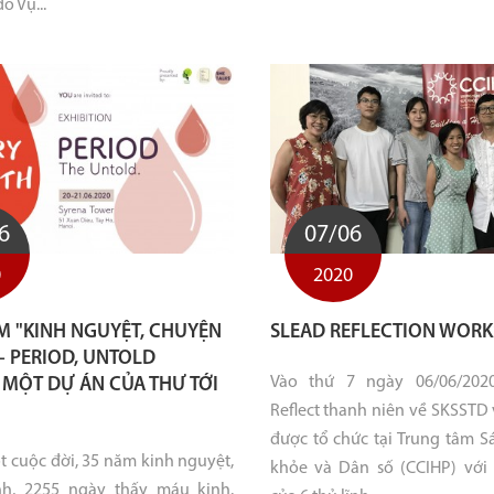
 Vụ...
6
07/06
0
2020
̃M "KINH NGUYỆT, CHUYỆN
SLEAD REFLECTION WOR
̉ - PERIOD, UNTOLD
Vào thứ 7 ngày 06/06/202
, MỘT DỰ ÁN CỦA THƯ TỚI
Reflect thanh niên về SKSSTD
được tổ chức tại Trung tâm S
t cuộc đời, 35 năm kinh nguyệt,
khỏe và Dân số (CCIHP) với
nh, 2255 ngày thấy máu kinh.