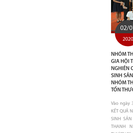
02/0
202
NHÓM TH
GIA HỘI 
NGHIÊN 
SINH SẢN
NHÓM THA
TỔN THƯ
Vào ngày 3
KẾT QUẢ N
SINH SẢN
THANH N