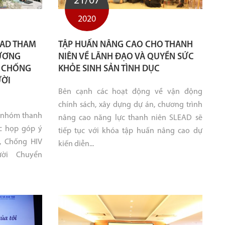
21/07
2020
EAD THAM
TẬP HUẤN NÂNG CAO CHO THANH
HƯƠNG
NIÊN VỀ LÃNH ĐẠO VÀ QUYỀN SỨC
, CHỐNG
KHỎE SINH SẢN TÌNH DỤC
ƯỜI
Bên cạnh các hoạt động về vận động
chính sách, xây dựng dự án, chương trình
n nhóm thanh
nâng cao năng lực thanh niên SLEAD sẽ
c họp góp ý
tiếp tục với khóa tập huấn nâng cao dự
, Chống HIV
kiến diễn...
ời Chuyển