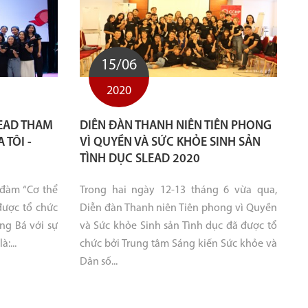
15/06
2020
LEAD THAM
DIÊN ĐÀN THANH NIÊN TIÊN PHONG
 TÔI -
VÌ QUYỀN VÀ SỨC KHỎE SINH SẢN
TÌNH DỤC SLEAD 2020
 đàm “Cơ thể
Trong hai ngày 12-13 tháng 6 vừa qua,
 được tổ chức
Diễn đàn Thanh niên Tiên phong vì Quyền
ng Bá với sự
và Sức khỏe Sinh sản Tình dục đã được tổ
:...
chức bởi Trung tâm Sáng kiến Sức khỏe và
Dân số...