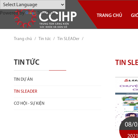
Powered by
Translate
TRANG CHỦ
GIỚ
Trang chủ
/
Tin tức
/
Tin SLEADer
/
TIN TỨC
TIN SL
TIN DỰ ÁN
TIN SLEADER
CƠ HỘI - SỰ KIỆN
08/0
202