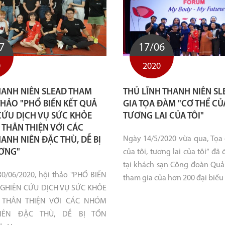
7
17/06
0
2020
ANH NIÊN SLEAD THAM
THỦ LĨNH THANH NIÊN S
THẢO "PHỔ BIẾN KẾT QUẢ
GIA TỌA ĐÀM "CƠ THỂ CỦA
CỨU DỊCH VỤ SỨC KHỎE
TƯƠNG LAI CỦA TÔI"
 THÂN THIỆN VỚI CÁC
Ngày 14/5/2020 vừa qua, Tọa
NH NIÊN ĐẶC THÙ, DỄ BỊ
ƠNG"
của tôi, tương lai của tôi” đã
tại khách sạn Công đoàn Quả
0/06/2020, hội thảo "PHỔ BIẾN
tham gia của hơn 200 đại biểu là
GHIÊN CỨU DỊCH VỤ SỨC KHỎE
 THÂN THIỆN VỚI CÁC NHÓM
IÊN ĐẶC THÙ, DỄ BỊ TỔN