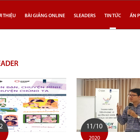
I THIỆU
BÀI GIẢNG ONLINE
SLEADERS
TIN TỨC
ẤN P
EADER
2
11/10
1
2020