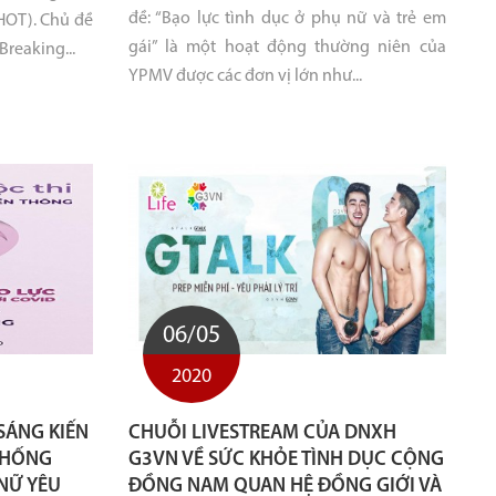
đề: “Bạo lực tình dục ở phụ nữ và trẻ em
HOT). Chủ đề
gái” là một hoạt động thường niên của
reaking...
YPMV được các đơn vị lớn như...
06/05
2020
 SÁNG KIẾN
CHUỖI LIVESTREAM CỦA DNXH
CHỐNG
G3VN VỀ SỨC KHỎE TÌNH DỤC CỘNG
NỮ YÊU
ĐỒNG NAM QUAN HỆ ĐỒNG GIỚI VÀ