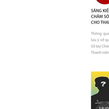
SÁNG KIẾ
CHĂM SÓ
CHO THA
Thông qua 
lưu ý về q
Sổ tay Chă
Thanh niên 