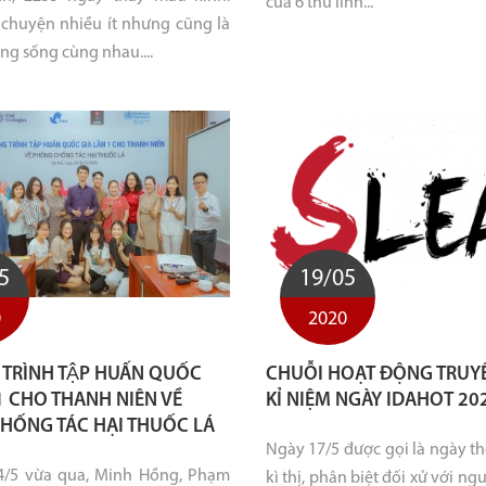
của 6 thủ lĩnh...
 chuyện nhiều ít nhưng cũng là
ng sống cùng nhau....
5
19/05
0
2020
RÌNH TẬP HUẤN QUỐC
CHUỖI HOẠT ĐỘNG TRUY
 1 CHO THANH NIÊN VỀ
KỈ NIỆM NGÀY IDAHOT 20
HỐNG TÁC HẠI THUỐC LÁ
Ngày 17/5 được gọi là ngày th
4/5 vừa qua, Minh Hồng, Phạm
kì thị, phân biệt đối xử với ng