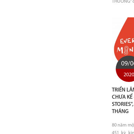
THƯƠNG" do
09/0
202
TRIỂN LA
CHƯA KÊ
STORIES"
THÁNG
80 năm mộ
451 kỳ ki