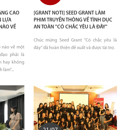
ÂNG CAO
[GRANT NOTI] SEED GRANT LÀM
N LỰA
PHIM TRUYỀN THÔNG VỀ TÌNH DỤC
NÀO VỀ
AN TOÀN "CÓ CHẮC YÊU LÀ ĐÂY"
Chúc mừng Seed Grant "Có chắc yêu là
ố nào về một
đây" đã hoàn thiện đề xuất và được tài trợ.
đạo phải là
àm hay không
 làm”...