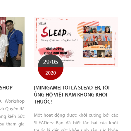
29/05
2020
KSHOP
[MINIGAME] TÔI LÀ SLEAD-ER, TÔI
ỦNG HỘ VIỆT NAM KHÔNG KHÓI
0, Workshop
THUỐC!
 và Quyền đã
Một hoạt động được khởi xướng bới các
áng kiến Sức
SLEADers: Bạn đã biết tác hại của khói
 sự tham gia
thuốc lá đến sức khỏe sinh sản, sức khỏe