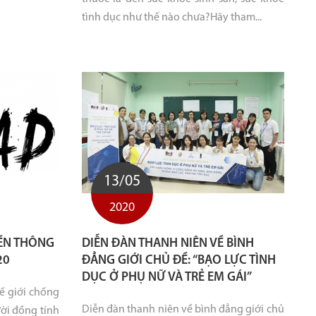
tình dục như thế nào chưa?Hãy tham...
13/05
2020
ỀN THÔNG
DIỄN ĐÀN THANH NIÊN VỀ BÌNH
20
ĐẲNG GIỚI CHỦ ĐỀ: “BẠO LỰC TÌNH
DỤC Ở PHỤ NỮ VÀ TRẺ EM GÁI”
ế giới chống
Diễn đàn thanh niên về bình đẳng giới chủ
ười đồng tính