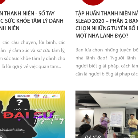
N THANH NIÊN - SỔ TAY
TẬP HUẤN THANH NIÊN N
C SỨC KHỎE TÂM LÝ DÀNH
SLEAD 2020 – PHẦN 2 BẠ
NH NIÊN
CHỌN NHỮNG TUYÊN BỐ 
MỘT NHÀ LÃNH ĐẠO?
các câu chuyện, lời bình, các
Bạn lựa chọn những tuyên b
uản lý cảm xúc và sơ cứu tâm lý,
nhà lãnh đạo? “Người lãnh 
m sóc Sức khỏe Tâm lý dành cho
người biết giải pháp, cách l
là lời gợi ý về việc quan tâm...
cần là người biết giải pháp cách