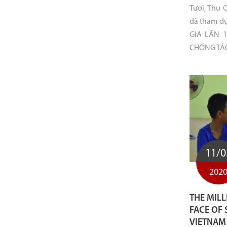
Tươi, Thu 
đã tham dự
GIA LẦN
CHỐNG TÁC 
11/0
202
THE MIL
FACE OF 
VIETNAM