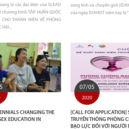
Giang là các đại diện của SLEAD
song tính và chuyển giới (IDA
 chương trình TẬP HUẤN QUỐC
của ngày IDAHOT năm nay là “B
 1 CHO THANH NIÊN VỀ PHÒNG
HẠI...
5
07/05
0
2020
LENNIALS CHANGING THE
[CALL FOR APPLICATION]
SEX EDUCATION IN
TRUYỀN THÔNG PHÒNG 
BẠO LỰC ĐỐI VỚI NGƯỜI 