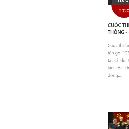
18/0
202
CUỘC THI
THÔNG -
Cuộc thi t
tên gọi “G
tất cả đố
lan tỏa t
đồng....